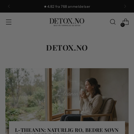
📦 GRATIS FRAKT OVER 1200 KR!
0
DETOX.NO
L-THEANIN: NATURLIG RO, BEDRE SØVN