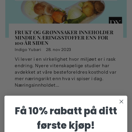
FRUKT OG GRØNNSAKER INNEHOLDER
MINDRE NÆRINGSSTOFFER ENN FOR
100 ÅR SIDEN
Indigo Yubari
28. nov 2023
Vi lever i en virkelighet hvor miljøet er i rask
endring. Nyere vitenskapelige studier har
avdekket at våre besteforeldres kosthold var
mer næringsrikt enn hva vi spiser i dag.
Næringsinnholdet...
Få 10% rabatt på ditt
første kjøp!