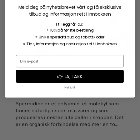
Meld deg på nyhetsbrevet vårt og få eksklusive
tilbud og informasjon rett i innboksen
I tillegg får du:
⭐ 10% på første bestilling
⭐ Unike spesialtilbud og rabattkoder
⭐ Tips, informasjon og inspirasjon rett i innboksen
👉 JA, TAKK
SPERMIDIN - ET TOP NOTCH
LONGEVITY TILSKUDD
Nei takk
Isabel Gjertsen
20. sep 2023
Spermidine er et polyamin, et molekyl som
finnes naturlig i noen matvarer og som
produseres i nesten alle celler i kroppen. Det
er en organisk forbindelse med mer en to...